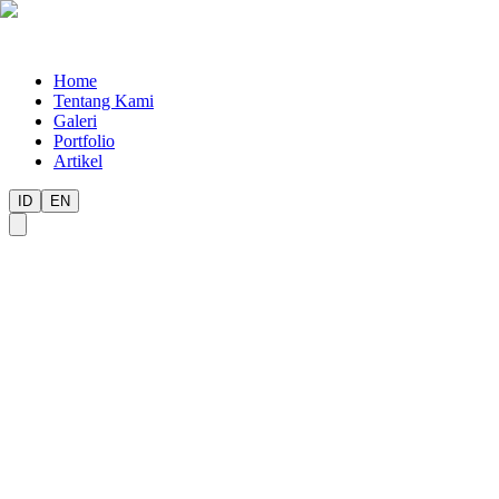
Home
Tentang Kami
Galeri
Portfolio
Artikel
ID
EN
S
Spaced Team